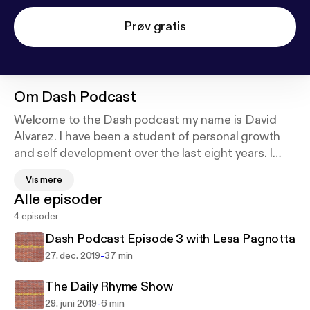
Prøv gratis
Om
Dash Podcast
Welcome to the Dash podcast my name is David
Alvarez. I have been a student of personal growth
and self development over the last eight years. I
decided to host a podcast where I can share what I
Vis mere
have learned and continue to learn through
Alle episoder
interviews of successful people along with a group
4 episoder
of people that are looking to maximize their dash.
Now you might be asking yourself what exactly
Dash Podcast Episode 3 with Lesa Pagnotta
does the dash stand for in Dash Podcast. Our
-
27. dec. 2019
37 min
tombstone will have our date of birth and date of
death separated by a Dash, that Dash represents
The Daily Rhyme Show
our life. I continue to search for ways to maximize
-
29. juni 2019
6 min