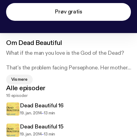
Prøv gratis
Om
Dead Beautiful
What if the man you love is the God of the Dead?
That’s the problem facing Persephone. Her mother,
Demeter, is a Level-1 goddess who wants
Vis mere
Persephone to marry Darryl, demi-god of home
Alle episoder
repairs, and stay close to home. Her father, Zeus,
16 episoder
the top god on Mount Olympus, is a bit grumpy
these days, fed-up with all the demands being
Dead Beautiful 16
made on him. And Hades, well, now that she’s
-
19. jan. 2014
13 min
getting to know him, Hades isn’t what Persephone
expected at all — he’s handsome, smart, sensitive
Dead Beautiful 15
and witty — in a word, hot.
-
19. jan. 2014
13 min