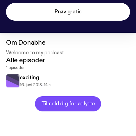
Prøv gratis
Om
Donabhe
Welcome to my podcast
Alle episoder
1 episoder
exciting
-
16. juni 2018
14 s
Tilmeld dig for at lytte