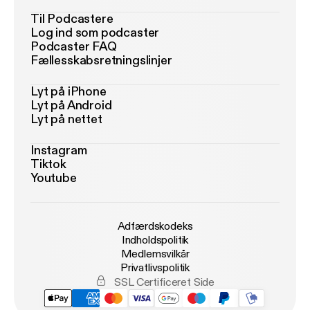
Til Podcastere
Log ind som podcaster
Podcaster FAQ
Fællesskabsretningslinjer
Lyt på iPhone
Lyt på Android
Lyt på nettet
Instagram
Tiktok
Youtube
Adfærdskodeks
Indholdspolitik
Medlemsvilkår
Privatlivspolitik
SSL Certificeret Side