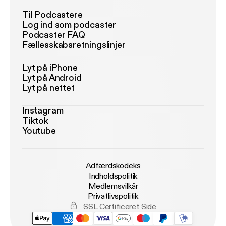
Til Podcastere
Log ind som podcaster
Podcaster FAQ
Fællesskabsretningslinjer
Lyt på iPhone
Lyt på Android
Lyt på nettet
Instagram
Tiktok
Youtube
Adfærdskodeks
Indholdspolitik
Medlemsvilkår
Privatlivspolitik
SSL Certificeret Side