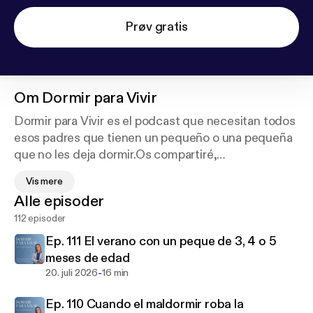
Prøv gratis
Om
Dormir para Vivir
Dormir para Vivir es el podcast que necesitan todos
esos padres que tienen un pequeño o una pequeña
que no les deja dormir.Os compartiré,
periódicamente, todo lo que sé sobre el sueño
Vis mere
infantil: ventanas de sueño, horarios, rutinas,
Alle episoder
trastornos del sueño infantil, transiciones de
112 episoder
siestas, etapas madurativas, casos prácticos,
etc.También os resolveré las dudas que tengáis para
Ep. 111 El verano con un peque de 3, 4 o 5
mejorar su descanso. Aquí encontraréis variables,
meses de edad
pautas, análisis y métodos probados para ayudar a
-
20. juli 2026
16 min
vuestro pequeño a conciliar su sueño tanto diurno
Ep. 110 Cuando el maldormir roba la
como nocturno. Hablaremos con pediatras,