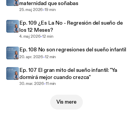
maternidad que soñabas
fisioterapeutas pediátricos, nutricionistas infantiles
-
25. maj 2026
19 min
y entrevistaré a familias que han pasado por este
proceso de mejora del sueño infantil. Soy Alicia
Ep. 109 ¿Es La No - Regresión del sueño de
Marqués Experta Infantil con una certificación
los 12 Meses?
como Asesora del Sueño Infantil y un Postgrado de
-
4. maj 2026
12 min
trastornos sobre el sueño-vigilia en la edad
pediátrica además son una obsesionada y apasioada
Ep. 108 No son regresiones del sueño infantil
de la prevención y la divulgación del
-
20. apr. 2026
12 min
buendormir.Estoy encantada de compartir contigo
todo mi conocimiento y experiencia para que
Ep. 107 El gran mito del sueño infantil: "Ya
consigas 🔹Dormir para Vivir🔹Puedes encontrarme
dormirá mejor cuando crezca"
también en Instagram:📲 @soyaliciamarques y en la
-
30. mar. 2026
11 min
web:📩www.aliciamarques.com
Vis mere