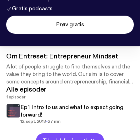
Gratis podcasts
Prøv gratis
Om
Entreset: Entrepreneur Mindset
A lot of people struggle to find themselves and the
value they bring to the world. Our aim is to cover
some concepts around entrepreneurship, financial
Alle episoder
literacy, how to be a digital authority and the
mindset that goes with it.
1 episoder
Ep1: Intro to us and what to expect going
forward!
-
12. sept. 2018
27 min