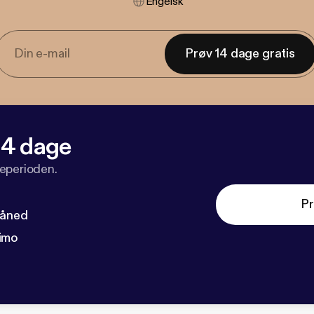
Engelsk
Prøv 14 dage gratis
 14 dage
veperioden.
Pr
måned
imo