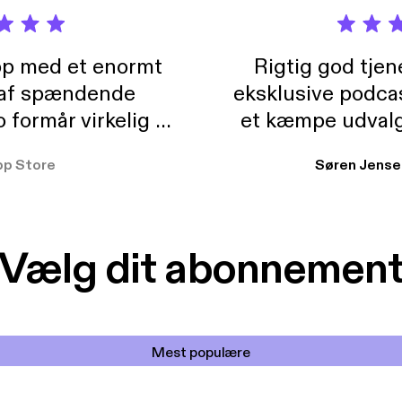
pp med et enormt
Rigtig god tje
 af spændende
eksklusive podca
formår virkelig at
et kæmpe udvalg
 der takler de lidt
lydbøger. Kan va
pp Store
Søren Jense
r. At der så også
ikke andet så 
 til en billig pris,
Dårligdommerne,
et min favorit app.
Hakkedrengene o
Vælg dit abonnemen
Mest populære