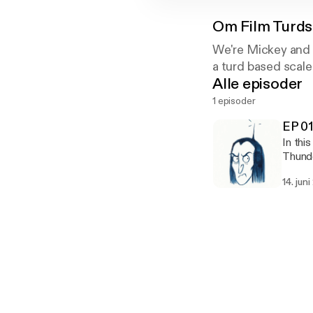
Om
Film Turds
We're Mickey and 
a turd based scale
Alle episoder
1 episoder
EP 01
In thi
Thunde
14. jun