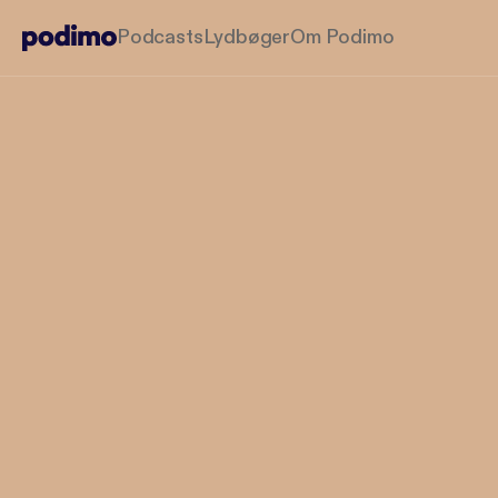
Podcasts
Lydbøger
Om Podimo