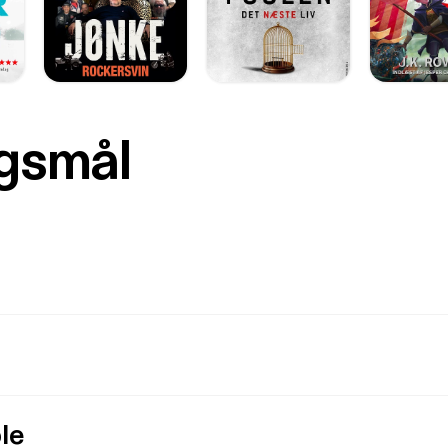
rgsmål
le