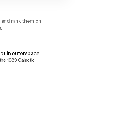
s and rank them on
.
ubt in outerspace.
 the 1989 Galactic