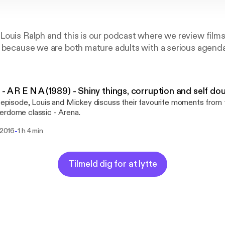
Louis Ralph and this is our podcast where we review film
 because we are both mature adults with a serious agenda
 - A R E N A (1989) - Shiny things, corruption and self do
s episode, Louis and Mickey discuss their favourite moments from
rdome classic - Arena.
-
i 2016
1 h 4 min
Tilmeld dig for at lytte