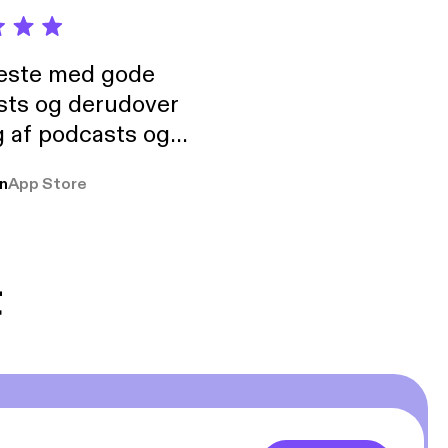
neste med gode
sts og derudover
 af podcasts og
rmt anbefales, om
n
App Store
udelukkende pga
 Klovn podcast,
g Han duo 😁 👍
t