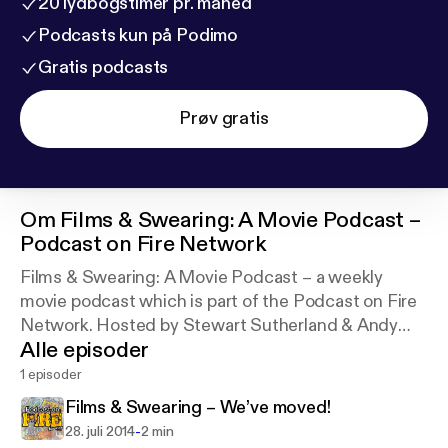
20 lydbogstimer pr. måned
Podcasts kun på Podimo
Gratis podcasts
Prøv gratis
Om
Films & Swearing: A Movie Podcast –
Podcast on Fire Network
Films & Swearing: A Movie Podcast – a weekly
movie podcast which is part of the Podcast on Fire
Network. Hosted by Stewart Sutherland & Andy
Alle episoder
Walker.
1 episoder
Films & Swearing – We’ve moved!
-
28. juli 2014
2 min