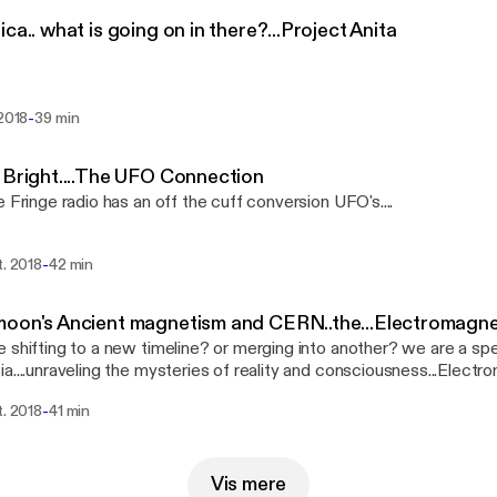
ica.. what is going on in there?...Project Anita
-
 2018
39 min
 Bright....The UFO Connection
e Fringe radio has an off the cuff conversion UFO's....
-
t. 2018
42 min
oon's Ancient magnetism and CERN..the...Electromagn
 shifting to a new timeline? or merging into another? we are a sp
a....unraveling the mysteries of reality and consciousness...Electro
l connected...or are we?
-
t. 2018
41 min
Vis mere