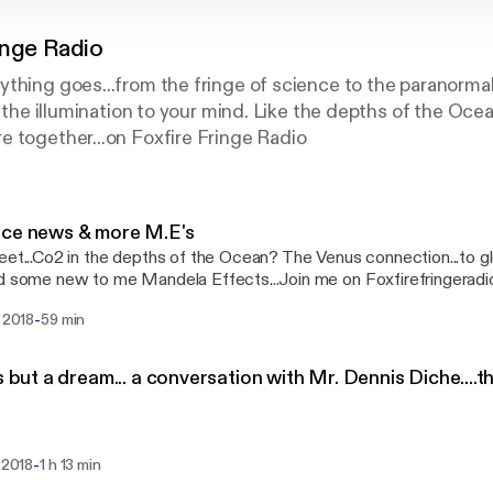
inge Radio
thing goes...from the fringe of science to the paranorma
..the illumination to your mind. Like the depths of the Ocean
 together...on Foxfire Fringe Radio
nce news & more M.E's
eet...Co2 in the depths of the Ocean? The Venus connection...to g
d some new to me Mandela Effects...Join me on Foxfirefringeradi
-
. 2018
59 min
is but a dream... a conversation with Mr. Dennis Diche....
-
. 2018
1 h 13 min