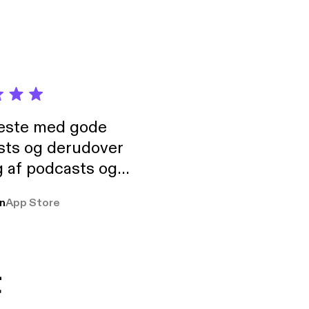
neste med gode
sts og derudover
 af podcasts og
rmt anbefales, om
n
App Store
udelukkende pga
 Klovn podcast,
g Han duo 😁 👍
t