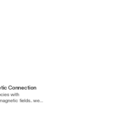
etic Connection
ecies with
magnetic fields.. we