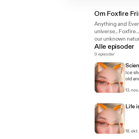
Om
Foxfire Fr
Anything and Every
universe...Foxfire.
our unknown nature
Alle episoder
9 episoder
Scie
Ice sh
old an
13. nov
Life 
18. okt