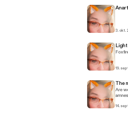
Anart
3. okt.
Light
Foxfir
19. sep
The m
Are we
amnesi
are al
14. sep