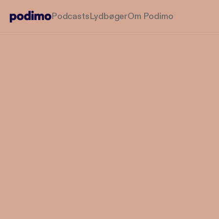
Podcasts
Lydbøger
Om Podimo