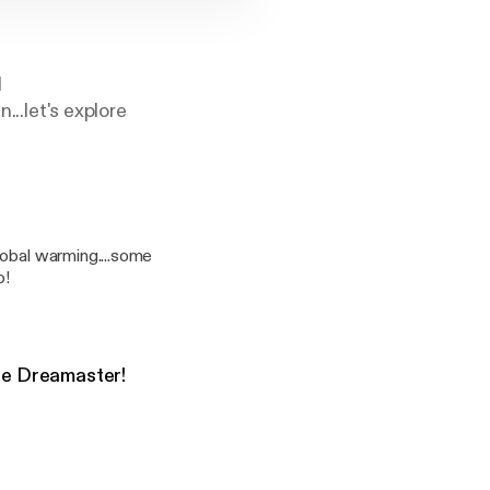
l
...let's explore
lobal warming....some
o!
the Dreamaster!