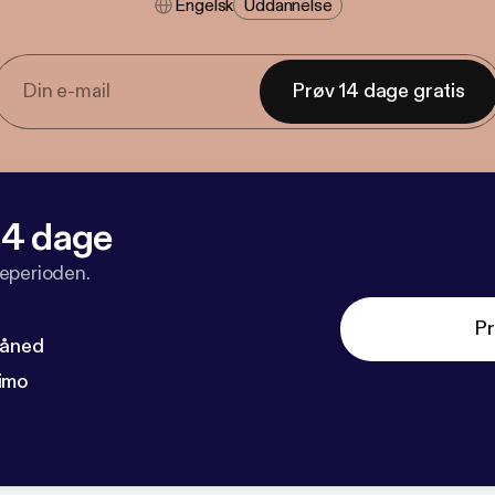
Engelsk
Uddannelse
Prøv 14 dage gratis
 14 dage
veperioden.
Pr
måned
imo