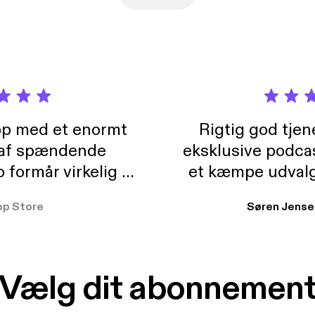
pp med et enormt
Rigtig god tje
 af spændende
eksklusive podca
formår virkelig at
et kæmpe udvalg
 der takler de lidt
lydbøger. Kan va
pp Store
Søren Jense
r. At der så også
ikke andet så 
 til en billig pris,
Dårligdommerne,
et min favorit app.
Hakkedrengene o
Vælg dit abonnemen