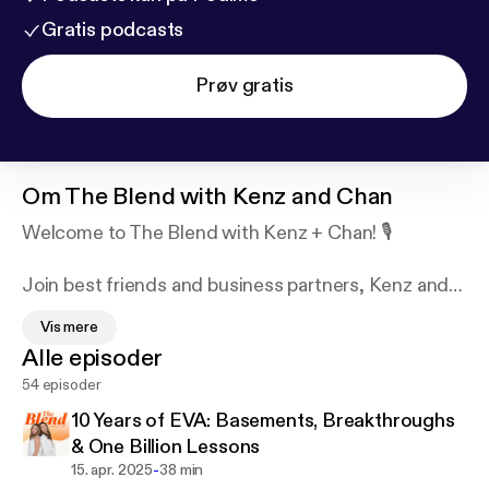
Gratis podcasts
Prøv gratis
Om
The Blend with Kenz and Chan
Welcome to The Blend with Kenz + Chan! 🎙️
Join best friends and business partners, Kenz and
Chan, as they share candid insights, lessons
Vis mere
learned, and honest conversations about
Alle episoder
entrepreneurship and life. From practical strategies
54 episoder
to personal anecdotes, they keep it real while
emphasizing the importance of mental health and
10 Years of EVA: Basements, Breakthroughs
friendship in the founder journey. Tune in for a
& One Billion Lessons
refreshing take on blending business and
-
15. apr. 2025
38 min