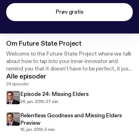
Prøv gratis
Om
Future State Project
Welcome to the Future State Project where we talk
about how to tap into your inner-innovator and
remind you that it doesn't have to be perfect, it just
Alle episoder
has to be awesome!
24 episoder
Episode 24: Missing Elders
-
26. jan. 2019
37 min
Relentless Goodness and Missing Elders
Preview
-
16. jan. 2019
5 min