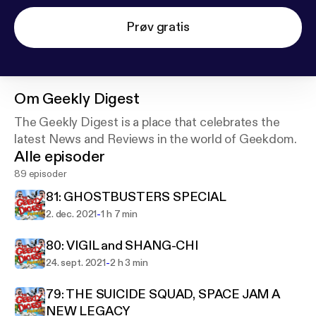
Prøv gratis
Om
Geekly Digest
The Geekly Digest is a place that celebrates the
latest News and Reviews in the world of Geekdom.
Alle episoder
89 episoder
81: GHOSTBUSTERS SPECIAL
-
2. dec. 2021
1 h 7 min
80: VIGIL and SHANG-CHI
-
24. sept. 2021
2 h 3 min
79: THE SUICIDE SQUAD, SPACE JAM A
NEW LEGACY