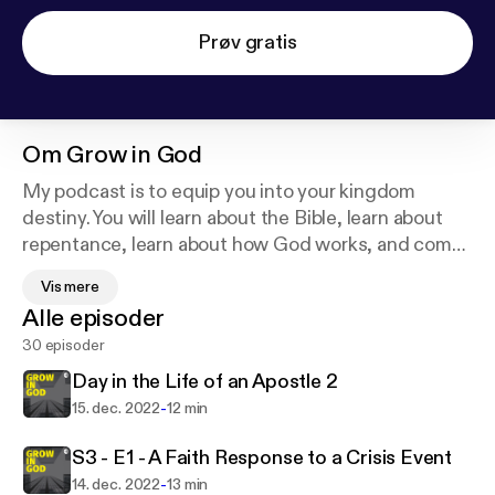
Prøv gratis
Om
Grow in God
My podcast is to equip you into your kingdom
destiny. You will learn about the Bible, learn about
repentance, learn about how God works, and come
away with a deeper understanding of the Holy
Vis mere
Spirit. This podcast will help you grow in your
Alle episoder
discipleship of Jesus Christ
30 episoder
Day in the Life of an Apostle 2
-
15. dec. 2022
12 min
S3 - E1 - A Faith Response to a Crisis Event
-
14. dec. 2022
13 min