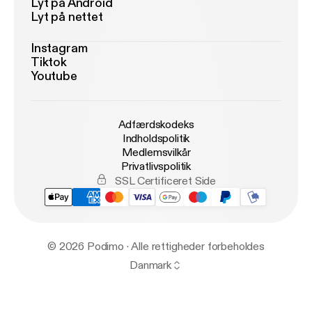
Lyt på Android
Lyt på nettet
Instagram
Tiktok
Youtube
Adfærdskodeks
Indholdspolitik
Medlemsvilkår
Privatlivspolitik
SSL Certificeret Side
© 2026 Podimo · Alle rettigheder forbeholdes
Danmark