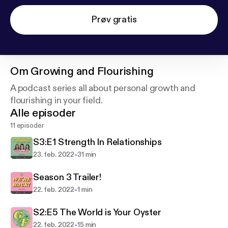
Prøv gratis
Om
Growing and Flourishing
A podcast series all about personal growth and
flourishing in your field.
Alle episoder
11 episoder
S3:E1 Strength In Relationships
-
23. feb. 2022
31 min
Season 3 Trailer!
-
22. feb. 2022
1 min
S2:E5 The World is Your Oyster
-
22. feb. 2022
15 min