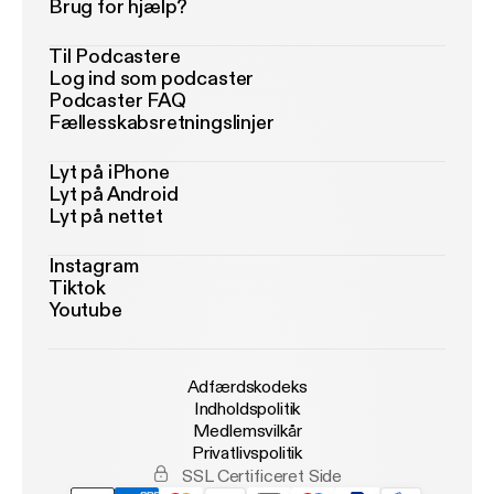
Brug for hjælp?
Til Podcastere
Log ind som podcaster
Podcaster FAQ
Fællesskabsretningslinjer
Lyt på iPhone
Lyt på Android
Lyt på nettet
Instagram
Tiktok
Youtube
Adfærdskodeks
Indholdspolitik
Medlemsvilkår
Privatlivspolitik
SSL Certificeret Side