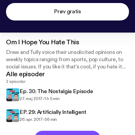
Prøv gratis
Om
I Hope You Hate This
Drew and Tully voice their unsolicited opinions on
weekly topics ranging from sports, pop culture, to
social issues. If you like it that's cool, if you hate it
Alle episoder
that's even better.
2 episoder
Ep. 30: The Nostalgia Episode
-
27. maj 2017
1 h 5 min
EP. 29: Artificially Intelligent
-
26. apr. 2017
56 min