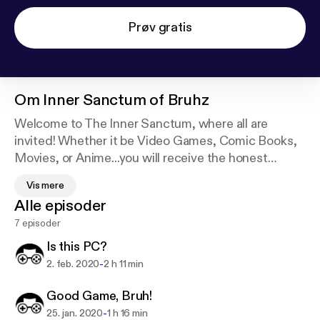
Prøv gratis
Om
Inner Sanctum of Bruhz
Welcome to The Inner Sanctum, where all are
invited! Whether it be Video Games, Comic Books,
Movies, or Anime...you will receive the honest
thoughts and opinions of the Bruhhhhs. Keep in
Vis mere
mind all the topics are vulnerable to the
Alle episoder
constructive criticism of our inner sanctum. You
7 episoder
have been warned.
Is this PC?
-
2. feb. 2020
2 h 11 min
Good Game, Bruh!
-
25. jan. 2020
1 h 16 min