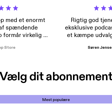
pp med et enormt
Rigtig god tje
 af spændende
eksklusive podca
formår virkelig at
et kæmpe udvalg
 der takler de lidt
lydbøger. Kan va
pp Store
Søren Jense
r. At der så også
ikke andet så 
 til en billig pris,
Dårligdommerne,
et min favorit app.
Hakkedrengene o
Vælg dit abonnemen
Mest populære