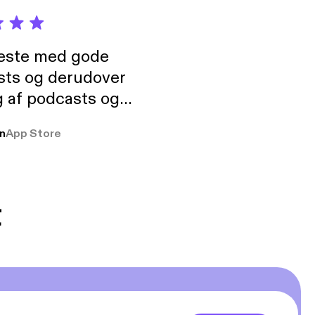
neste med gode
sts og derudover
 af podcasts og
rmt anbefales, om
n
App Store
udelukkende pga
 Klovn podcast,
g Han duo 😁 👍
t