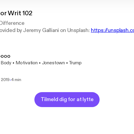
for Writ 102
 Difference
ovided by Jeremy Galliani on Unsplash:
https://unsplash.
oooo
• Body • Motivation • Jonestown • Trump
-
. 2019
4 min
Tilmeld dig for at lytte