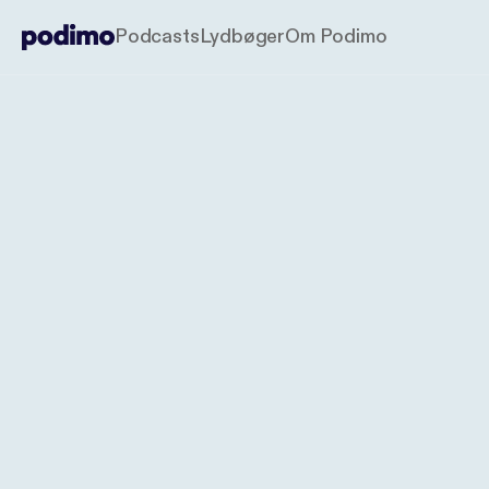
Podcasts
Lydbøger
Om Podimo