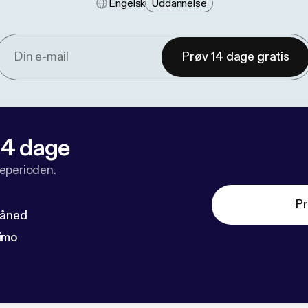
Engelsk
Uddannelse
Prøv 14 dage gratis
 14 dage
veperioden.
Pr
måned
imo