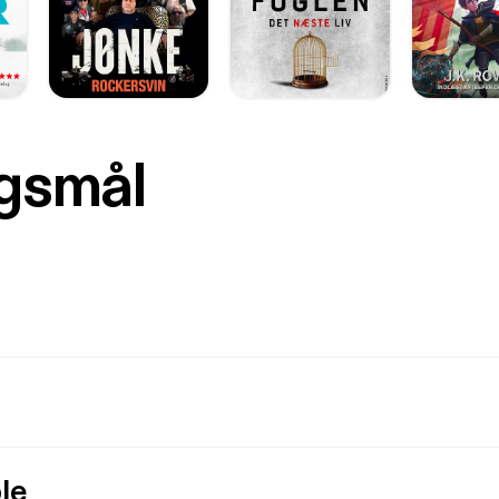
rgsmål
le