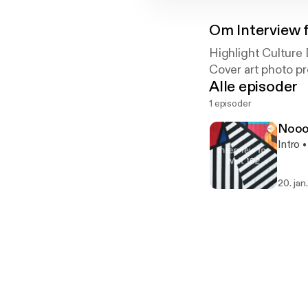
Om
Interview 
Highlight Culture
Cover art photo pr
Alle episoder
1 episoder
Noo
Intro 
20. jan