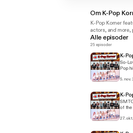
Om
K-Pop Kor
K-Pop Korner feat
actors, and more, 
Alle episoder
25 episoder
K-Po
So-Lov
Pop hi
5. nov.
K-Po
SMTOW
of the
27. okt