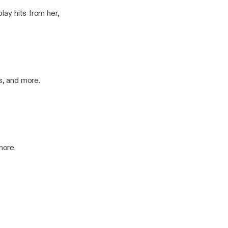
lay hits from her,
s, and more.
more.