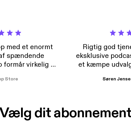
pp med et enormt
Rigtig god tje
 af spændende
eksklusive podca
formår virkelig at
et kæmpe udvalg
 der takler de lidt
lydbøger. Kan va
pp Store
Søren Jense
r. At der så også
ikke andet så 
 til en billig pris,
Dårligdommerne,
et min favorit app.
Hakkedrengene o
Vælg dit abonnemen