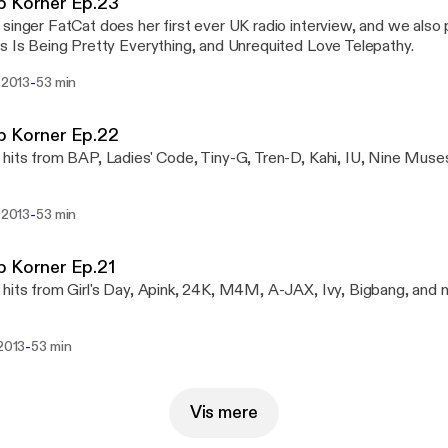
p Korner Ep.23
singer FatCat does her first ever UK radio interview, and we also p
s Is Being Pretty Everything, and Unrequited Love Telepathy.
-
. 2013
53 min
p Korner Ep.22
hits from BAP, Ladies' Code, Tiny-G, Tren-D, Kahi, IU, Nine Muse
-
. 2013
53 min
p Korner Ep.21
hits from Girl's Day, Apink, 24K, M4M, A-JAX, Ivy, Bigbang, and 
-
 2013
53 min
Vis mere