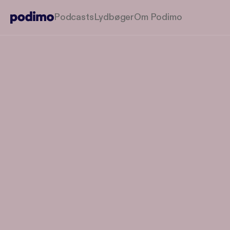
Podcasts
Lydbøger
Om Podimo