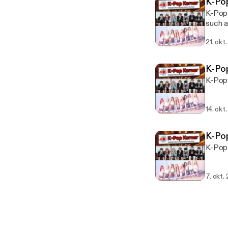
K-Po
K-Pop 
such a
21. okt
K-Po
K-Pop 
14. okt
K-Po
K-Pop 
7. okt.