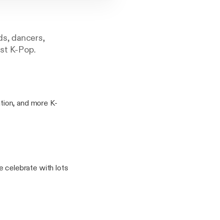
ds, dancers,
ust K-Pop.
tion, and more K-
celebrate with lots