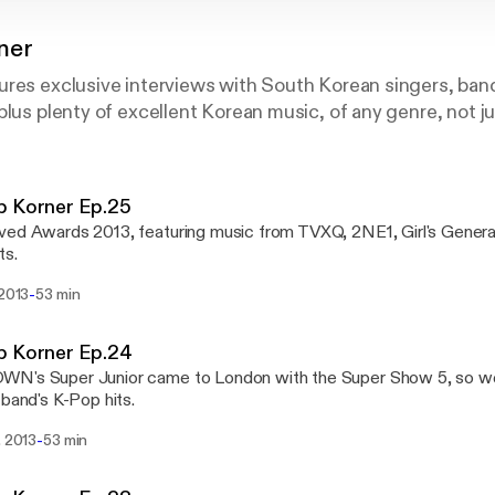
ner
ures exclusive interviews with South Korean singers, ban
plus plenty of excellent Korean music, of any genre, not j
p Korner Ep.25
ed Awards 2013, featuring music from TVXQ, 2NE1, Girl's Genera
ts.
-
 2013
53 min
p Korner Ep.24
N's Super Junior came to London with the Super Show 5, so we 
 band's K-Pop hits.
-
. 2013
53 min