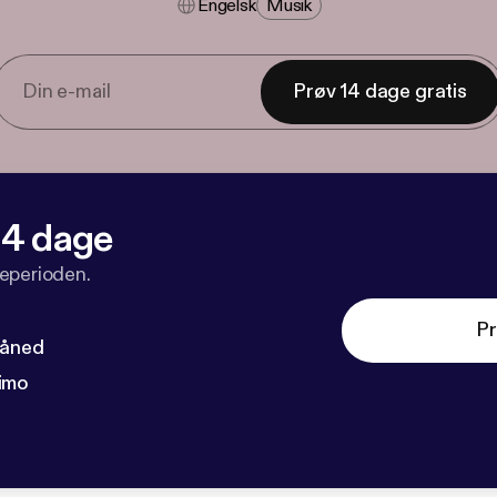
Engelsk
Musik
Prøv 14 dage gratis
 14 dage
veperioden.
Pr
måned
imo