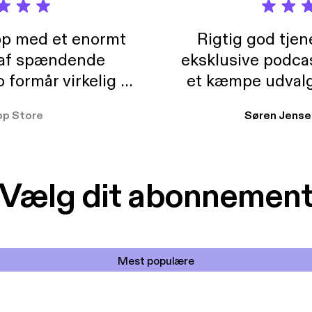
pp med et enormt
Rigtig god tje
 af spændende
eksklusive podca
formår virkelig at
et kæmpe udvalg
 der takler de lidt
lydbøger. Kan va
pp Store
Søren Jense
r. At der så også
ikke andet så 
 til en billig pris,
Dårligdommerne,
et min favorit app.
Hakkedrengene o
Vælg dit abonnemen
Mest populære