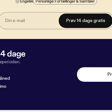
Engelsk
Personlige Fortællinger & Samtaler
Prøv 14 dage gratis
 14 dage
veperioden.
Pr
måned
imo