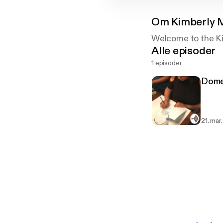
Om
Kimberly 
Welcome to the Ki
Alle episoder
1 episoder
Dome
21. mar