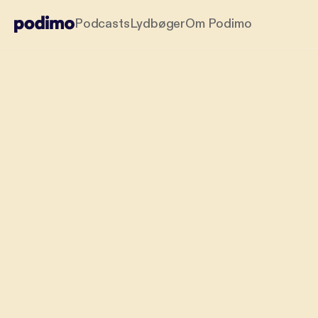
Podcasts
Lydbøger
Om Podimo