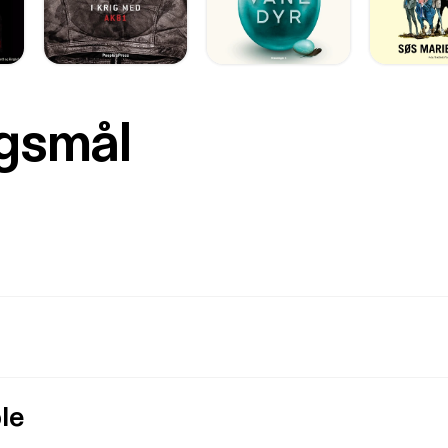
rgsmål
le