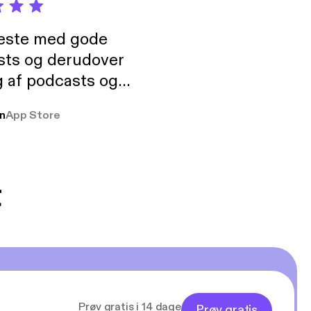
neste med gode
sts og derudover
 af podcasts og
rmt anbefales, om
n
App Store
udelukkende pga
 Klovn podcast,
g Han duo 😁 👍
t
Prøv gratis i 14 dage
Prøv gratis