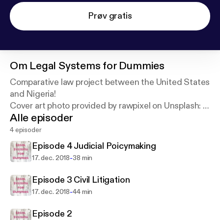
Prøv gratis
Om
Legal Systems for Dummies
Comparative law project between the United States
and Nigeria!
Cover art photo provided by rawpixel on Unsplash:
h
Alle episoder
ttps://unsplash.com/@rawpixel
4 episoder
Episode 4 Judicial Poicymaking
-
17. dec. 2018
38 min
Episode 3 Civil Litigation
-
17. dec. 2018
44 min
Episode 2