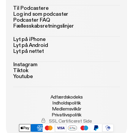
Til Podcastere
Log ind som podcaster
Podcaster FAQ
Fællesskabsretningslinjer
Lyt på iPhone
Lyt på Android
Lyt på nettet
Instagram
Tiktok
Youtube
Adfærdskodeks
Indholdspolitik
Medlemsvilkår
Privatlivspolitik
SSL Certificeret Side