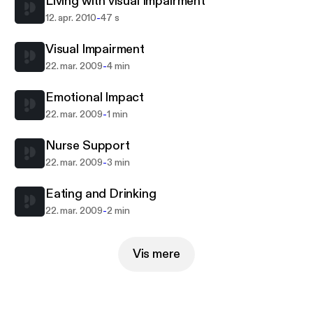
Living with visual Impairment
people living with severe visual impairment. This
-
12. apr. 2010
47 s
material forms part of The Open University's Pre-
registration nursing programme.
Visual Impairment
-
22. mar. 2009
4 min
Emotional Impact
-
22. mar. 2009
1 min
Nurse Support
-
22. mar. 2009
3 min
Eating and Drinking
-
22. mar. 2009
2 min
Vis mere