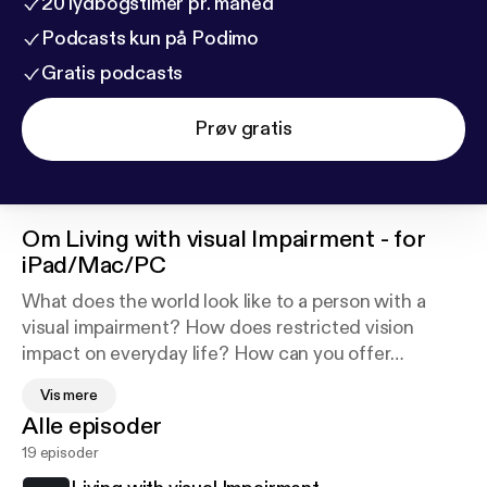
20 lydbogstimer pr. måned
Podcasts kun på Podimo
Gratis podcasts
Prøv gratis
Om
Living with visual Impairment - for
iPad/Mac/PC
What does the world look like to a person with a
visual impairment? How does restricted vision
impact on everyday life? How can you offer
assistance without taking control? The video tracks
Vis mere
on this album simulate what the world looks like to
Alle episoder
people with a range of visual impairments, and show
19 episoder
good practice when acting as a sighted guide. The
audio tracks offer personal perspectives from two