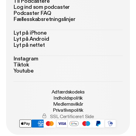
Til Podcastere
Log ind som podcaster
Podcaster FAQ
Fællesskabsretningslinjer
Lyt på iPhone
Lyt på Android
Lyt på nettet
Instagram
Tiktok
Youtube
Adfærdskodeks
Indholdspolitik
Medlemsvilkår
Privatlivspolitik
SSL Certificeret Side