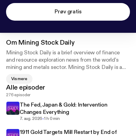
Prøv gratis
Om
Mining Stock Daily
Mining Stock Daily is a brief overview of finance
and resource exploration news from the world's
mining and metals sector. Mining Stock Daily is a
quick overview of the day's most important sector
Vis mere
information for both precious and base metals,
Alle episoder
including market trends and analysis.
276 episoder
The Fed, Japan & Gold: Intervention
Changes Everything
-
7. aug. 2026
1 h 0 min
1911 Gold Targets Mill Restart by End of