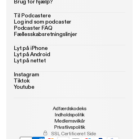
Brug for hjælp?
Til Podcastere
Log ind som podcaster
Podcaster FAQ
Fællesskabsretningslinjer
Lyt på iPhone
Lyt på Android
Lyt på nettet
Instagram
Tiktok
Youtube
Adfærdskodeks
Indholdspolitik
Medlemsvilkår
Privatlivspolitik
SSL Certificeret Side