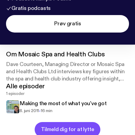
Gratis podcasts
Prøv gratis
Om
Mosaic Spa and Health Clubs
Dave Courteen, Managing Director or Mosaic Spa
and Health Clubs Ltd interviews key figures within
the spa and health club industry offering insight,
Alle episoder
training and operating procedures to Mosaic staff
and other interested parties.
1 episoder
Making the most of what you've got
-
8. juni 2011
16 min
Tilmeld dig for at lytte