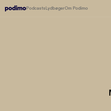
Podcasts
Lydbøger
Om Podimo