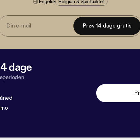
Engelsk
Religion & Spiritualitet
Prøv 14 dage gratis
 14 dage
veperioden.
Pr
måned
imo