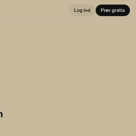
Log ind
Prøv gratis
h