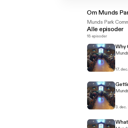
Om
Munds Pa
Munds Park Comm
Alle episoder
18 episoder
Why 
Munds
17. dec
Getti
Munds
3. dec.
What 