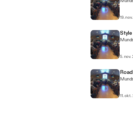
Munds
19. nov
Style
Munds
5. nov.
Road 
Munds
11. okt