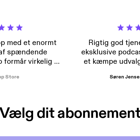
pp med et enormt
Rigtig god tje
 af spændende
eksklusive podca
formår virkelig at
et kæmpe udvalg
 der takler de lidt
lydbøger. Kan va
pp Store
Søren Jense
r. At der så også
ikke andet så 
 til en billig pris,
Dårligdommerne,
et min favorit app.
Hakkedrengene o
Vælg dit abonnemen