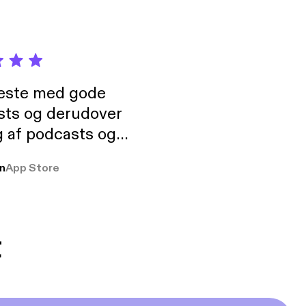
neste med gode
sts og derudover
 af podcasts og
rmt anbefales, om
n
App Store
udelukkende pga
 Klovn podcast,
g Han duo 😁 👍
t