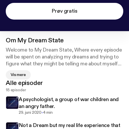
Prøv gratis
Om
My Dream State
Welcome to My Dream State, Where every episode
will be spent on analyzing my dreams and trying to
figure what they might be telling me about myself
or what is going on around my life at that time.
Vis mere
Alle episoder
Please subscribe and let me know if you can come
18 episoder
up with other messages.
A psychologist, a group of war children and
Or tell me about your dreams.
an angry father.
-
29. juni 2020
4 min
Looking forward to this journey.
Not a Dream but my real life experience that