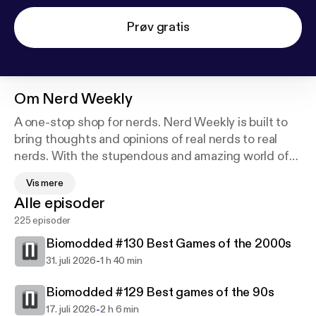
Prøv gratis
Om
Nerd Weekly
A one-stop shop for nerds. Nerd Weekly is built to
bring thoughts and opinions of real nerds to real
nerds. With the stupendous and amazing world of
comics in Origins & Adaptations; the life of film,
Vis mere
cinema and movies in Reel It In; and the interactive
Alle episoder
art of video games in Biomodded.
225 episoder
Biomodded #130 Best Games of the 2000s
-
31. juli 2026
1 h 40 min
Biomodded #129 Best games of the 90s
-
17. juli 2026
2 h 6 min