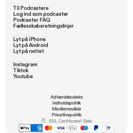
Til Podcastere
Log ind som podcaster
Podcaster FAQ
Fællesskabsretningslinjer
Lyt på iPhone
Lyt på Android
Lyt på nettet
Instagram
Tiktok
Youtube
Adfærdskodeks
Indholdspolitik
Medlemsvilkår
Privatlivspolitik
SSL Certificeret Side