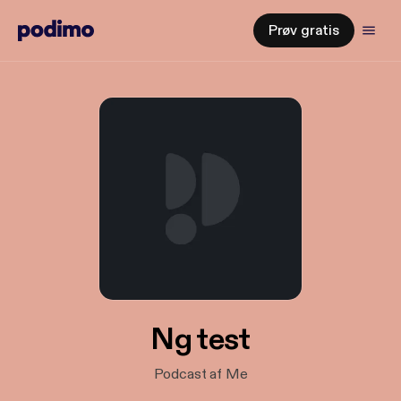
Prøv gratis
Ng test
Podcast af Me