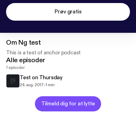
Prøv gratis
Om
Ng test
This is a test of anchor podcast
Alle episoder
1 episoder
Test on Thursday
-
24. aug. 2017
1 min
Tilmeld dig for at lytte