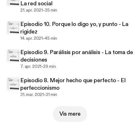
La red social
acompañarán en este viaje de autodescubrimiento y
-
21. apr. 2021
35 min
crecimiento personal. 'No me da la vida' no es solo
un podcast; es tu camino hacia una vida más plena y
Episodio 10. Porque lo digo yo, y punto - La
auténtica. Sintoniza y transforma tu relación con el
rigidez
estrés hoy mismo.
-
14. apr. 2021
45 min
Episodio 9. Parálisis por análisis - La toma de
decisiones
-
7. apr. 2021
29 min
Episodio 8. Mejor hecho que perfecto - El
perfeccionismo
-
31. mar. 2021
31 min
Vis mere