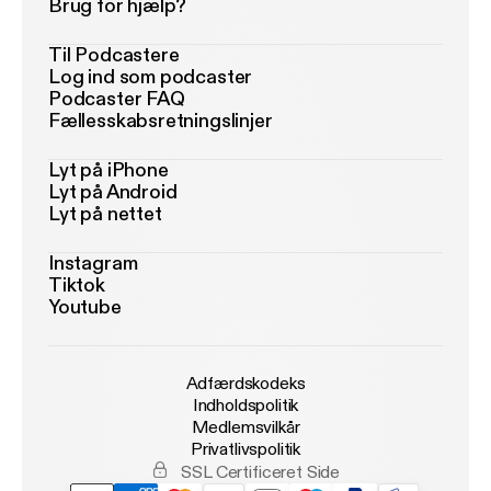
Brug for hjælp?
Til Podcastere
Log ind som podcaster
Podcaster FAQ
Fællesskabsretningslinjer
Lyt på iPhone
Lyt på Android
Lyt på nettet
Instagram
Tiktok
Youtube
Adfærdskodeks
Indholdspolitik
Medlemsvilkår
Privatlivspolitik
SSL Certificeret Side