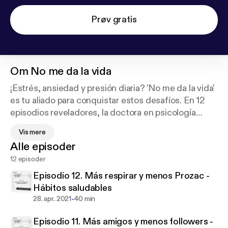
Prøv gratis
Om
No me da la vida
¡Estrés, ansiedad y presión diaria? 'No me da la vida'
es tu aliado para conquistar estos desafíos. En 12
episodios reveladores, la doctora en psicología
Marta Redondo y la experta en bienestar Jana
Vis mere
Fernández desmantelan el mito de la súpermujer
Alle episoder
moderna. Este podcast es tu guía hacia el equilibrio,
12 episoder
ofreciendo herramientas prácticas para mujeres que
malabarean múltiples roles. Descubre cómo
Episodio 12. Más respirar y menos Prozac -
priorizar, establecer límites saludables y reconectar
Hábitos saludables
con tu verdadero yo. Marta, con su profundo
-
28. apr. 2021
40 min
conocimiento clínico, y Jana, con su experiencia en
Episodio 11. Más amigos y menos followers -
divulgación sobre descanso y bienestar, te