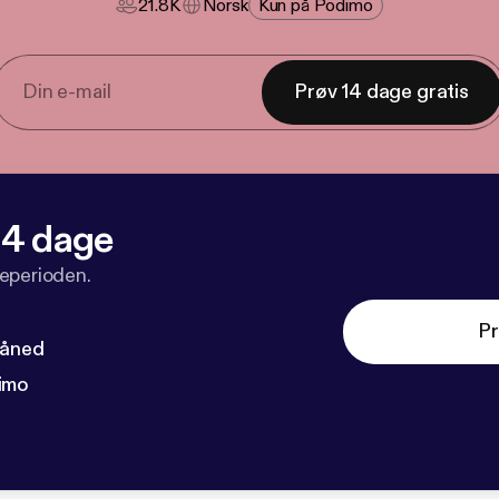
21.8K
Norsk
Kun på Podimo
Prøv 14 dage gratis
 14 dage
veperioden.
Pr
måned
imo