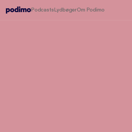
Podcasts
Lydbøger
Om Podimo