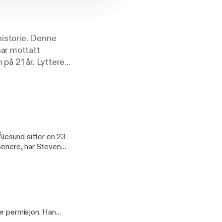
istorie. Denne
har mottatt
på 21 år. Lyttere
ngkriminalitet.
nde historiene
jon. Podkasten
utforsker
 Straffer er en
ykologi og det
Ålesund sitter en 23
senere, har Steven
ren ender med at han
-skjoenn-avgjoer
lesund-tiltalte-
er permisjon. Han