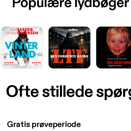
Populære lydbøger
Ofte stillede spø
Gratis prøveperiode