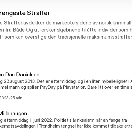
rengeste Straffer
 Straffer avdekker de mørkeste sidene av norsk kriminalh
 fra Både Og utforsker skjebnene til åtte individer som 
aff som kan overstige den tradisjonelle maksimumsstraffen 
ns reise gjennom brutale drap, giftmord, voldtekter og gje
 sin dyptgående journalistikk, presenterer disse urovekke
n av dramatisk fortellerteknikk og dokumentarisk presis
forbrytelsene, men også de komplekse livene bak dem, og 
erdighet, straff og samfunnssikkerhet. Norges Strengeste
en Dan Danielsen
 crime-entusiaster og alle som søker innsikt i kriminell ps
 28.august 2013. Det er ettermiddag, og i en liten hybelleilighet i 
mets ytterste grenser.
mel mann og spiller PayDay på Playstation. Bare litt over en time 
nielsen forlatt leiligheten, og går mot Aksla-fjellet. Denne fjelltu
-
 2023
25 min
forvaring. Kilder: https://www.vg.no/nyheter/innenriks/i/1ExyX/aalesund-
alte-henne-enkelt-og-greit https://www.aftenposten.no/norge/i/wELjP/drapet-
taar-som-et-rovmord
Millehaugen
://www.aftenposten.no/meninger/kommentar/i/ddB3O/dommernes
 ettermiddag 1. juni 2022. Politiet slår riksalarm når en fange fra
//www.vg.no/nyheter/innenriks/i/6bV0L/mormorens-siste-ord-til-aa
kerhetsavdelingen i Trondheim fengsel har ikke kommet tilbake ett
kal-du-ikke-faa-oedelegge-steven https://www.tv2.no/nyheter/innenriks/det-er-