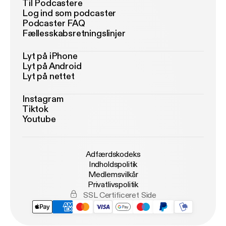
Til Podcastere
Log ind som podcaster
Podcaster FAQ
Fællesskabsretningslinjer
Lyt på iPhone
Lyt på Android
Lyt på nettet
Instagram
Tiktok
Youtube
Adfærdskodeks
Indholdspolitik
Medlemsvilkår
Privatlivspolitik
SSL Certificeret Side