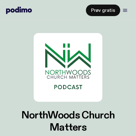
Prøv gratis
NorthWoods Church
Matters