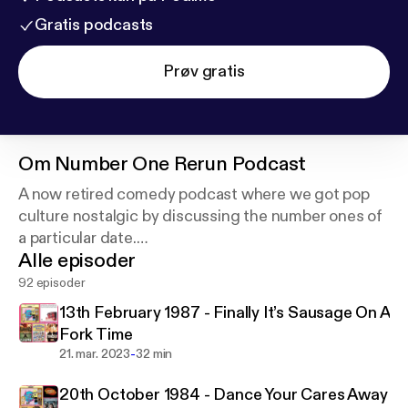
Gratis podcasts
Prøv gratis
Om
Number One Rerun Podcast
A now retired comedy podcast where we got pop
culture nostalgic by discussing the number ones of
a particular date.
Alle episoder
Every episode dedicated in memory of Carla's Mum
92 episoder
- our biggest fan xx
13th February 1987 - Finally It’s Sausage On A
Fork Time
-
21. mar. 2023
32 min
20th October 1984 - Dance Your Cares Away