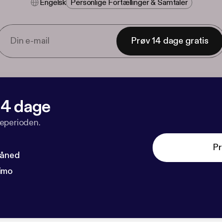
Engelsk
Personlige Fortællinger & Samtaler
Prøv 14 dage gratis
 14 dage
veperioden.
Pr
måned
imo