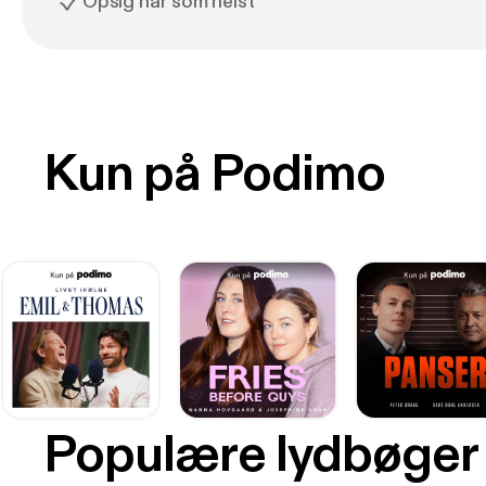
Opsig når som helst
Kun på Podimo
Populære lydbøger