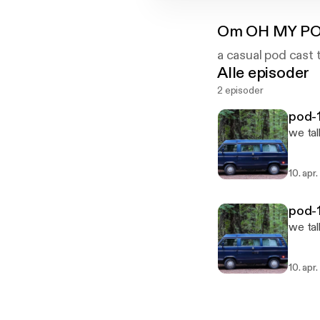
Om
OH MY P
a casual pod cast 
Alle episoder
2 episoder
pod-1
we tal
10. apr
pod-1
we tal
10. apr