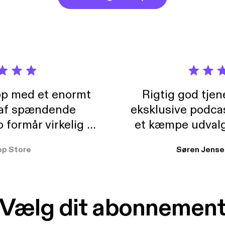
pp med et enormt
Rigtig god tje
 af spændende
eksklusive podca
formår virkelig at
et kæmpe udvalg
 der takler de lidt
lydbøger. Kan va
pp Store
Søren Jense
r. At der så også
ikke andet så 
 til en billig pris,
Dårligdommerne,
et min favorit app.
Hakkedrengene o
Vælg dit abonnemen