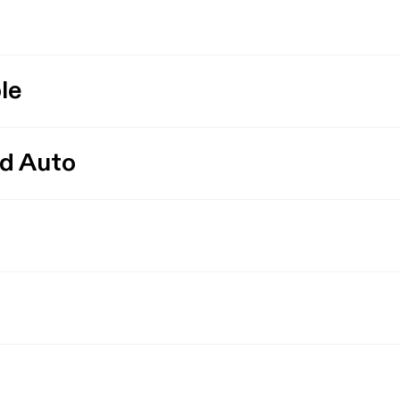
le
id Auto