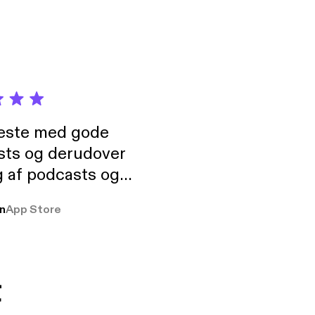
neste med gode
sts og derudover
 af podcasts og
rmt anbefales, om
n
App Store
udelukkende pga
 Klovn podcast,
g Han duo 😁 👍
t