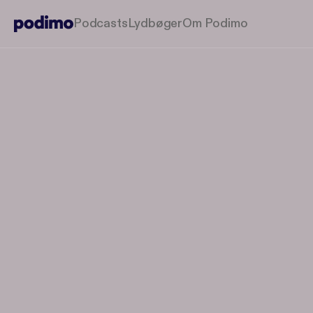
Podcasts
Lydbøger
Om Podimo