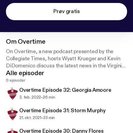
Prøv gratis
Om
Overtime
On Overtime, a new podcast presented by the
Collegiate Times, hosts Wyatt Krueger and Kevin
DiDomenico discuss the latest news in the Virginia
Alle episoder
Tech sports world. Tune in every other week for new
episodes.
6 episoder
Overtime Episode 32: Georgia Amoore
-
3. feb. 2022
26 min
Overtime Episode 31: Storm Murphy
-
21. okt. 2021
33 min
Overtime Episode 30: Danny Flores