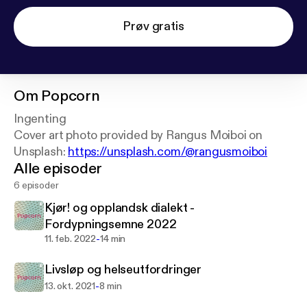
Prøv gratis
Om
Popcorn
Ingenting
Cover art photo provided by Rangus Moiboi on
Unsplash:
https://unsplash.com/@rangusmoiboi
Alle episoder
6 episoder
Kjør! og opplandsk dialekt -
Fordypningsemne 2022
-
11. feb. 2022
14 min
Livsløp og helseutfordringer
-
13. okt. 2021
8 min