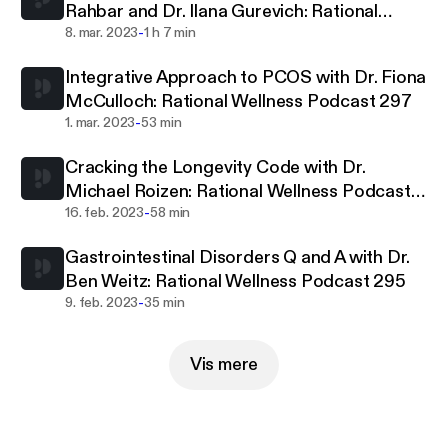
Rahbar and Dr. Ilana Gurevich: Rational
testing and nutrition to personalized lifestyle
-
Wellness Podcast 298
8. mar. 2023
1 h 7 min
interventions.
Integrative Approach to PCOS with Dr. Fiona
Past guests include Dr. Dale Bredesen, Dr. Jeffrey
McCulloch: Rational Wellness Podcast 297
Bland, and Dr. Mark Pimentel and many of the most
-
1. mar. 2023
53 min
trusted voices in functional and integrative
medicine and the wellness world.
Cracking the Longevity Code with Dr.
Michael Roizen: Rational Wellness Podcast
Subscribe today to learn practical tools you can use
-
296
16. feb. 2023
58 min
right now for better health and wellness.
Gastrointestinal Disorders Q and A with Dr.
Ben Weitz: Rational Wellness Podcast 295
-
9. feb. 2023
35 min
Vis mere