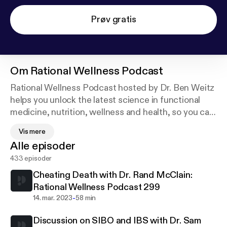
Prøv gratis
Om
Rational Wellness Podcast
Rational Wellness Podcast hosted by Dr. Ben Weitz
helps you unlock the latest science in functional
medicine, nutrition, wellness and health, so you can
optimize your body and mind. Weekly interviews
Vis mere
with experts in Functional Medicine and Wellness
Alle episoder
with focus on gut health, hormones, inflammation,
433 episoder
wellness, brain health, nutrition, health and
longevity.
Cheating Death with Dr. Rand McClain:
Rational Wellness Podcast 299
You'll discover evidence-based strategies to
-
14. mar. 2023
58 min
reverse chronic disease, balance your biology, and
Discussion on SIBO and IBS with Dr. Sam
extend your healthspan — from cutting-edge lab