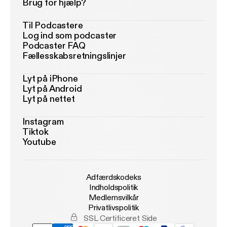
Brug for hjælp?
Til Podcastere
Log ind som podcaster
Podcaster FAQ
Fællesskabsretningslinjer
Lyt på iPhone
Lyt på Android
Lyt på nettet
Instagram
Tiktok
Youtube
Adfærdskodeks
Indholdspolitik
Medlemsvilkår
Privatlivspolitik
SSL Certificeret Side