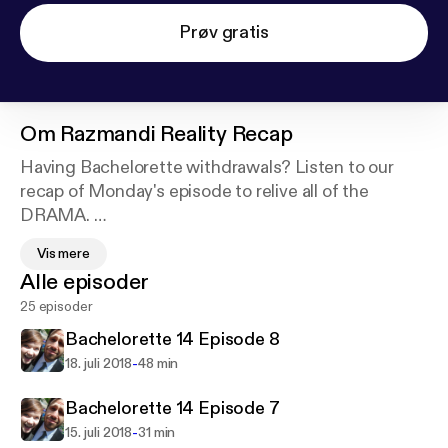
Prøv gratis
Om
Razmandi Reality Recap
Having Bachelorette withdrawals? Listen to our
recap of Monday's episode to relive all of the
DRAMA.
Vis mere
This season, Michael and I will be podcasting
Alle episoder
recaps of the Bachelorette episodes together every
25 episoder
week. He won't be watching, but will share with me
his reactions/commentary of the goings on as I fill
Bachelorette 14 Episode 8
him in on the details of the show.
-
18. juli 2018
48 min
Bachelorette 14 Episode 7
-
15. juli 2018
31 min