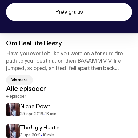
Prøv gratis
Om
Real life Reezy
Have you ever felt like you were on a for sure fire
path to your destination then BAAAMMMM life
jumped, skipped, shifted, fell apart then back
together and you ended up somewhere completely
Vis mere
different? That totally happened to me! Hear my
Alle episoder
story and a few other of my colleagues tell what
4 episoder
went down and what they did about it. Lemons to
lemonade if you will.
Niche Down
-
29. apr. 2019
18 min
The Ugly Hustle
-
3. apr. 2019
18 min