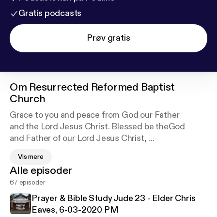
Gratis podcasts
Prøv gratis
Om
Resurrected Reformed Baptist
Church
Grace to you and peace from God our Father
and the Lord Jesus Christ. Blessed be theGod
and Father of our Lord Jesus Christ,
who has blessed us in Christ with every spiritual
Vis mere
blessing in the heavenly places,we greet you!
Alle episoder
This a Christ exalting, bible believing family of
67 episoder
believers!
Prayer & Bible Study Jude 23 - Elder Chris
Eaves, 6-03-2020 PM