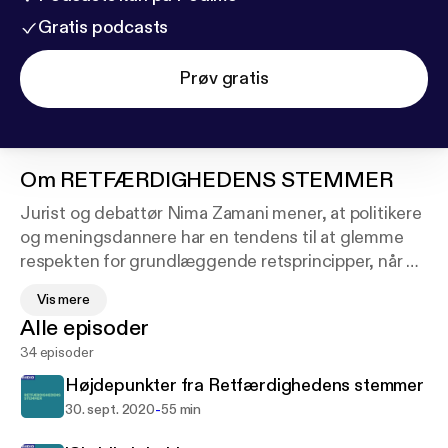
Gratis podcasts
Prøv gratis
Om
RETFÆRDIGHEDENS STEMMER
Jurist og debattør Nima Zamani mener, at politikere
og meningsdannere har en tendens til at glemme
respekten for grundlæggende retsprincipper, når de
vil tækkes folkedomstolen. I 'Retfærdighedens
Vis mere
stemmer' undersøger og udfordrer han de
Alle episoder
mennesker, der spiller en afgørende rolle i vores
34 episoder
retssamfund.
Højdepunkter fra Retfærdighedens stemmer
-
30. sept. 2020
55 min