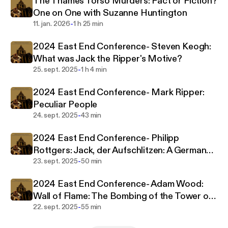
The Thames Torso Murders: Fact or Fiction?
One on One with Suzanne Huntington
-
11. jan. 2026
1 h 25 min
2024 East End Conference- Steven Keogh:
What was Jack the Ripper's Motive?
-
25. sept. 2025
1 h 4 min
2024 East End Conference- Mark Ripper:
Peculiar People
-
24. sept. 2025
43 min
2024 East End Conference- Philipp
Rottgers: Jack, der Aufschlitzen: A German
-
perception of the Ripper murders from 1888
23. sept. 2025
50 min
to today
2024 East End Conference- Adam Wood:
Wall of Flame: The Bombing of the Tower of
-
London, 1885
22. sept. 2025
55 min