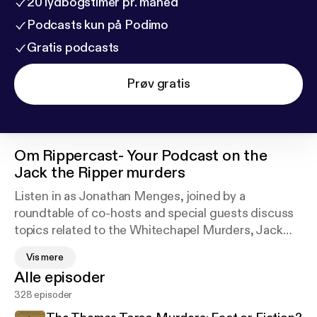
20 lydbogstimer pr. måned
Podcasts kun på Podimo
Gratis podcasts
Prøv gratis
Om
Rippercast- Your Podcast on the
Jack the Ripper murders
Listen in as Jonathan Menges, joined by a
roundtable of co-hosts and special guests discuss
topics related to the Whitechapel Murders, Jack
the Ripper, Victorian British history, and whatever
Vis mere
else suits their fancy. This free and loose discussion
Alle episoder
is sure to interest everyone involved in the 120 year
328 episoder
long hunt for 'Jack the Ripper'