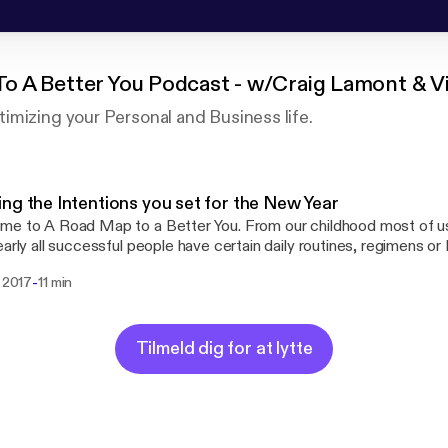
o A Better You Podcast - w/Craig Lamont & V
imizing your Personal and Business life.
ng the Intentions you set for the New Year
e to A Road Map to a Better You. From our childhood most of u
early all successful people have certain daily routines, regimens 
 which helps ensure their success. In this inaugural podcast we wi
-
. 2017
11 min
guidelines as well as the mindset most of these prolific people hav
e Viktor Brown is using the pseudonym "Corbin McCain".
Tilmeld dig for at lytte