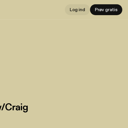
Log ind
Prøv gratis
w/Craig