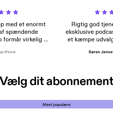
pp med et enormt
Rigtig god tje
 af spændende
eksklusive podca
formår virkelig at
et kæmpe udvalg
 der takler de lidt
lydbøger. Kan va
pp Store
Søren Jense
r. At der så også
ikke andet så 
 til en billig pris,
Dårligdommerne,
et min favorit app.
Hakkedrengene o
Vælg dit abonnemen
Mest populære