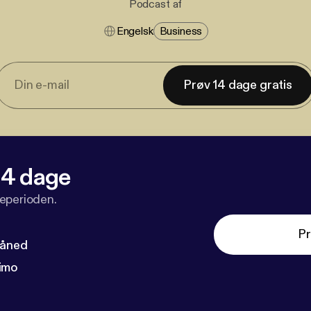
Podcast af
Engelsk
Business
Prøv 14 dage gratis
 14 dage
veperioden.
Pr
måned
imo