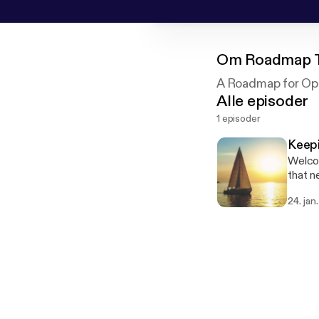
Om
Roadmap T
A Roadmap for Opt
Alle episoder
1 episoder
Keepi
Welcom
that n
follow
24. jan
these 
episod