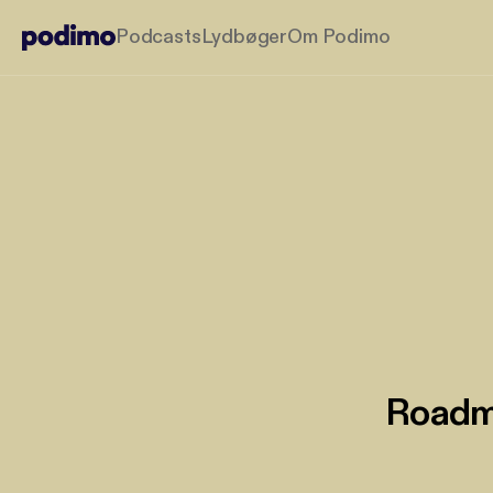
Podcasts
Lydbøger
Om Podimo
Roadma