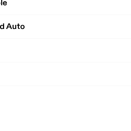
le
id Auto