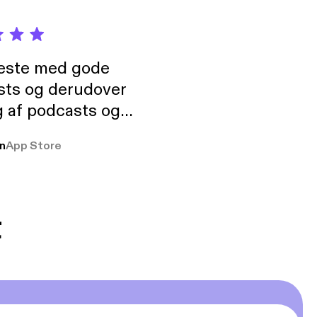
neste med gode
sts og derudover
 af podcasts og
rmt anbefales, om
n
App Store
udelukkende pga
 Klovn podcast,
g Han duo 😁 👍
t