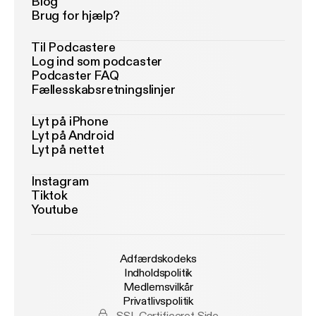
Blog
Brug for hjælp?
Til Podcastere
Log ind som podcaster
Podcaster FAQ
Fællesskabsretningslinjer
Lyt på iPhone
Lyt på Android
Lyt på nettet
Instagram
Tiktok
Youtube
Adfærdskodeks
Indholdspolitik
Medlemsvilkår
Privatlivspolitik