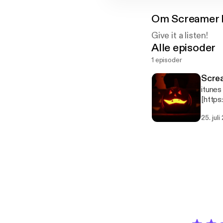
Om
Screamer 
Give it a listen!
Alle episoder
1 episoder
Screa
itunes
[http
My opi
25. juli