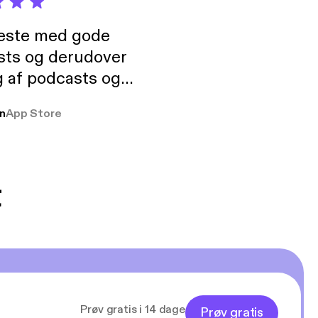
neste med gode
sts og derudover
 af podcasts og
rmt anbefales, om
n
App Store
udelukkende pga
 Klovn podcast,
g Han duo 😁 👍
t
Prøv gratis i 14 dage
Prøv gratis