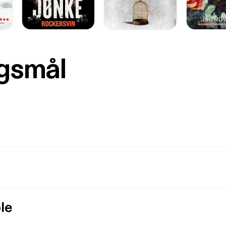
rgsmål
le