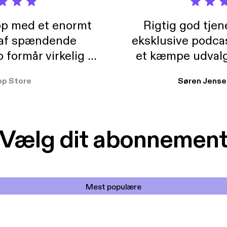
pp med et enormt
Rigtig god tje
 af spændende
eksklusive podca
formår virkelig at
et kæmpe udvalg
 der takler de lidt
lydbøger. Kan va
pp Store
Søren Jense
r. At der så også
ikke andet så 
 til en billig pris,
Dårligdommerne,
et min favorit app.
Hakkedrengene o
Vælg dit abonnemen
Mest populære