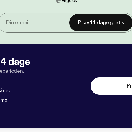
Engelsk
Prøv 14 dage gratis
 14 dage
veperioden.
Pr
måned
imo