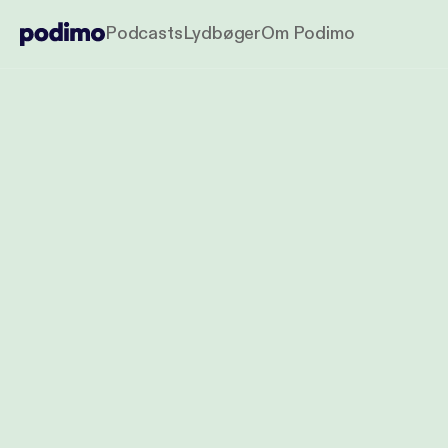
Podcasts
Lydbøger
Om Podimo