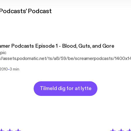
Podcasts' Podcast
mer Podcasts Episode 1 - Blood, Guts, and Gore
 pic
s://assets.podomatic.net/ts/a8/59/be/screamerpodcasts/1400x1
nion of horror movies and their usage of blood, guts, and gore.
-
 2010
3 min
Tilmeld dig for at lytte