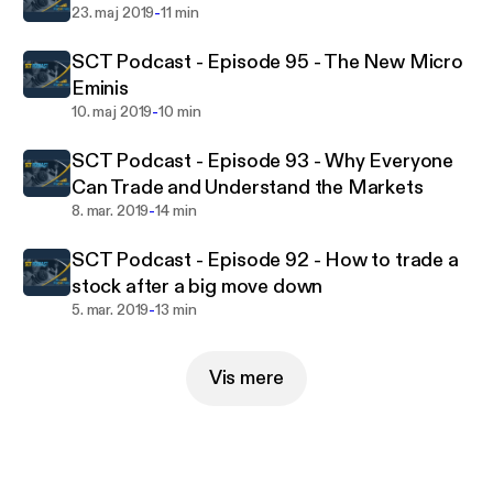
trading information without the gimmicks, which is
-
23. maj 2019
11 min
why we do what we do, to help retail traders. If you
SCT Podcast - Episode 95 - The New Micro
want to get right to meat of trading, this show is for
Eminis
you.
-
10. maj 2019
10 min
SCT Podcast - Episode 93 - Why Everyone
Can Trade and Understand the Markets
-
8. mar. 2019
14 min
SCT Podcast - Episode 92 - How to trade a
stock after a big move down
-
5. mar. 2019
13 min
Vis mere