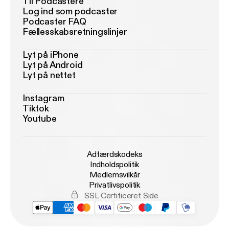
Til Podcastere
Log ind som podcaster
Podcaster FAQ
Fællesskabsretningslinjer
Lyt på iPhone
Lyt på Android
Lyt på nettet
Instagram
Tiktok
Youtube
Adfærdskodeks
Indholdspolitik
Medlemsvilkår
Privatlivspolitik
SSL Certificeret Side