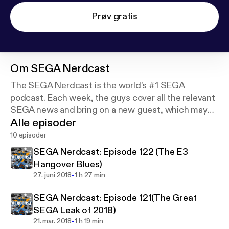
Prøv gratis
Om
SEGA Nerdcast
The SEGA Nerdcast is the world’s #1 SEGA
podcast. Each week, the guys cover all the relevant
SEGA news and bring on a new guest, which may
Alle episoder
be a SEGA developer, producer or someone in the
community.
10 episoder
SEGA Nerdcast: Episode 122 (The E3
Hangover Blues)
-
27. juni 2018
1 h 27 min
SEGA Nerdcast: Episode 121(The Great
SEGA Leak of 2018)
-
21. mar. 2018
1 h 19 min