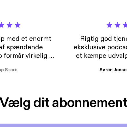
pp med et enormt
Rigtig god tje
 af spændende
eksklusive podca
formår virkelig at
et kæmpe udvalg
 der takler de lidt
lydbøger. Kan va
pp Store
Søren Jense
r. At der så også
ikke andet så 
 til en billig pris,
Dårligdommerne,
et min favorit app.
Hakkedrengene o
Vælg dit abonnemen