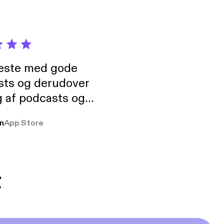
neste med gode
sts og derudover
 af podcasts og
rmt anbefales, om
n
App Store
udelukkende pga
 Klovn podcast,
g Han duo 😁 👍
t