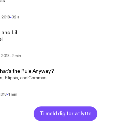
as
-
. 2018
32 s
and Lil
el
-
. 2018
2 min
hat’s the Rule Anyway?
, Ellipsis, and Commas
-
 2018
1 min
Tilmeld dig for at lytte