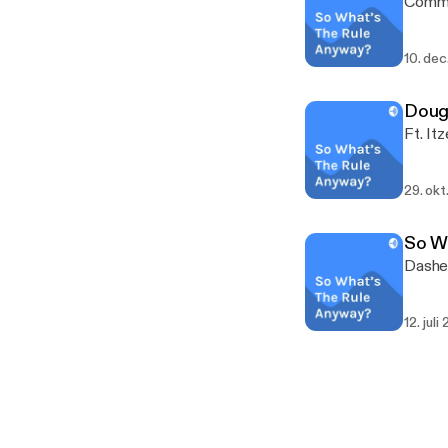
Comm
10. dec
Doug 
Ft. Itz
29. okt
So W
Dashes
12. juli