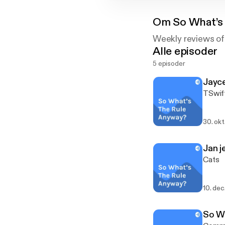
Om
So What’s
Weekly reviews o
Alle episoder
5 episoder
Jayc
TSwif
30. okt
Jan j
Cats
10. dec
So Wh