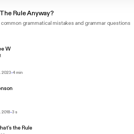
 The Rule Anyway?
f common grammatical mistakes and grammar questions
ee W
t
-
. 2023
4 min
enson
-
. 2018
3 s
at’s the Rule