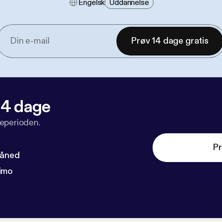
Engelsk
Uddannelse
Prøv 14 dage gratis
 14 dage
veperioden.
Pr
måned
imo