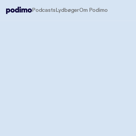
Podcasts
Lydbøger
Om Podimo