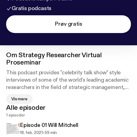
Gratis podcasts
Prøv gratis
Om
Strategy Researcher Virtual
Proseminar
This podcast provides "celebrity talk show" style
interviews of some of the world's leading academic
researchers in the field of strategic management,
discussing their career histories and sharing their
Vis mere
experience and insights with doctoral students and
Alle episoder
junior faculty researchers.
1 episoder
Episode 01 Will Mitchell
-
18. feb. 2021
59 min