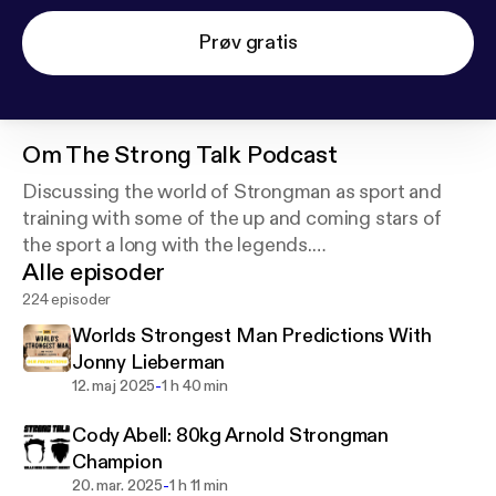
Prøv gratis
Om
The Strong Talk Podcast
Discussing the world of Strongman as sport and
training with some of the up and coming stars of
the sport a long with the legends.
Alle episoder
Brought to you by StartingStrongman.com
224 episoder
Worlds Strongest Man Predictions With
Jonny Lieberman
-
12. maj 2025
1 h 40 min
Cody Abell: 80kg Arnold Strongman
Champion
-
20. mar. 2025
1 h 11 min